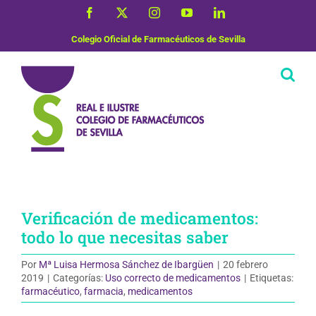
Saltar
Facebook
X
Instagram
YouTube
LinkedIn
al
contenido
Colegio Oficial de Farmacéuticos de Sevilla
Verificación de medicamentos:
todo lo que necesitas saber
Por
Mª Luisa Hermosa Sánchez de Ibargüen
|
20 febrero
2019
|
Categorías:
Uso correcto de medicamentos
|
Etiquetas:
farmacéutico
,
farmacia
,
medicamentos