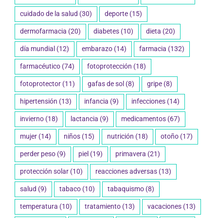
cuidado de la salud
(30)
deporte
(15)
dermofarmacia
(20)
diabetes
(10)
dieta
(20)
día mundial
(12)
embarazo
(14)
farmacia
(132)
farmacéutico
(74)
fotoprotección
(18)
fotoprotector
(11)
gafas de sol
(8)
gripe
(8)
hipertensión
(13)
infancia
(9)
infecciones
(14)
invierno
(18)
lactancia
(9)
medicamentos
(67)
mujer
(14)
niños
(15)
nutrición
(18)
otoño
(17)
perder peso
(9)
piel
(19)
primavera
(21)
protección solar
(10)
reacciones adversas
(13)
salud
(9)
tabaco
(10)
tabaquismo
(8)
temperatura
(10)
tratamiento
(13)
vacaciones
(13)