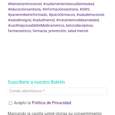
#bienestaremocional
,
#cuidartementeescuidartesalud
,
#educaciónsanitaria
,
#informaciónsanitaria
,
#ISRS
,
#pacientebieninformado
,
#psicofármacos
,
#saludemocional
,
#saludintegral
,
#saludmental
,
#tratamientodelaansiedad
,
#usoResponsableDeMedicamentos
,
benzodiacepinas
,
farmaceúticos
,
farmacia
,
prevención
,
salud mental
Suscríbete a nuestro Boletín
Acepto la
Política de Privacidad
Marcando la casilla usted otorga su consentimiento