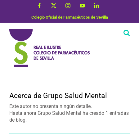
Saltar
Facebook
X
Instagram
YouTube
LinkedIn
al
contenido
Colegio Oficial de Farmacéuticos de Sevilla
Acerca de
Grupo Salud Mental
Este autor no presenta ningún detalle.
Hasta ahora Grupo Salud Mental ha creado 1 entradas
de blog.
Salud Mental