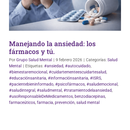
Manejando la ansiedad: los
fármacos y tú.
Por
Grupo Salud Mental
|
9 febrero 2026
|
Categorías:
Salud
Mental
|
Etiquetas:
#ansiedad
,
#autocuidado
,
#bienestaremocional
,
#cuidartementeescuidartesalud
,
#educaciónsanitaria
,
#informaciónsanitaria
,
#ISRS
,
#pacientebieninformado
,
#psicofármacos
,
#saludemocional
,
#saludintegral
,
#saludmental
,
#tratamientodelaansiedad
,
#usoResponsableDeMedicamentos
,
benzodiacepinas
,
farmaceúticos
,
farmacia
,
prevención
,
salud mental