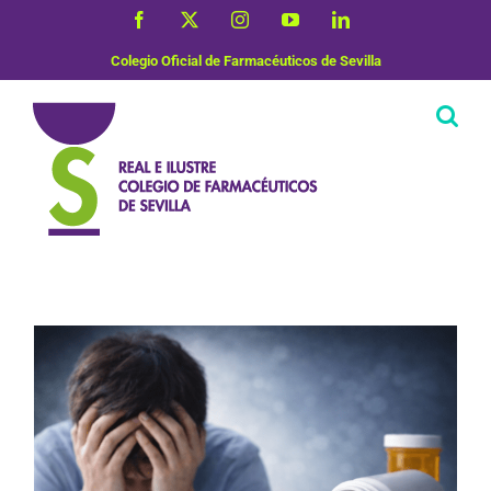
Saltar
Facebook
X
Instagram
YouTube
LinkedIn
al
contenido
Colegio Oficial de Farmacéuticos de Sevilla
Salud Mental