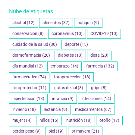
Nube de etiquetas
alcohol
(12)
alimentos
(37)
botiquín
(9)
conservación
(8)
coronavirus
(10)
COVID-19
(10)
cuidado de la salud
(30)
deporte
(15)
dermofarmacia
(20)
diabetes
(10)
dieta
(20)
día mundial
(12)
embarazo
(14)
farmacia
(132)
farmacéutico
(74)
fotoprotección
(18)
fotoprotector
(11)
gafas de sol
(8)
gripe
(8)
hipertensión
(13)
infancia
(9)
infecciones
(14)
invierno
(18)
lactancia
(9)
medicamentos
(67)
mujer
(14)
niños
(15)
nutrición
(18)
otoño
(17)
perder peso
(9)
piel
(19)
primavera
(21)