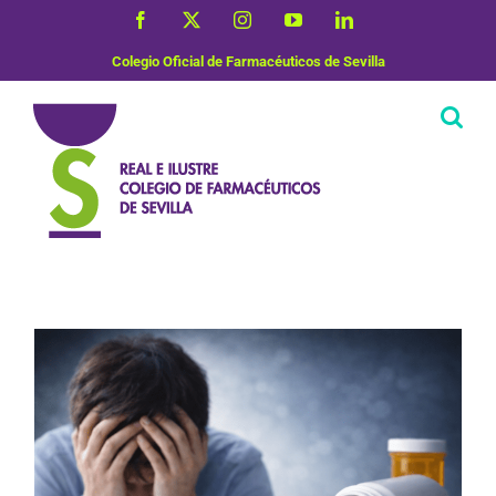
Saltar
Facebook
X
Instagram
YouTube
LinkedIn
al
contenido
Colegio Oficial de Farmacéuticos de Sevilla
Salud Mental