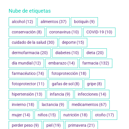
Nube de etiquetas
alcohol
(12)
alimentos
(37)
botiquín
(9)
conservación
(8)
coronavirus
(10)
COVID-19
(10)
cuidado de la salud
(30)
deporte
(15)
dermofarmacia
(20)
diabetes
(10)
dieta
(20)
día mundial
(12)
embarazo
(14)
farmacia
(132)
farmacéutico
(74)
fotoprotección
(18)
fotoprotector
(11)
gafas de sol
(8)
gripe
(8)
hipertensión
(13)
infancia
(9)
infecciones
(14)
invierno
(18)
lactancia
(9)
medicamentos
(67)
mujer
(14)
niños
(15)
nutrición
(18)
otoño
(17)
perder peso
(9)
piel
(19)
primavera
(21)