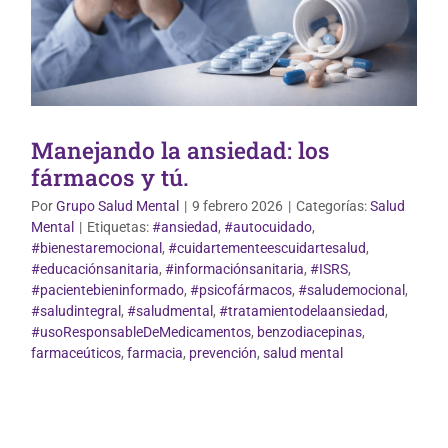
Manejando la ansiedad: los
fármacos y tú.
Por
Grupo Salud Mental
|
9 febrero 2026
|
Categorías:
Salud
Mental
|
Etiquetas:
#ansiedad
,
#autocuidado
,
#bienestaremocional
,
#cuidartementeescuidartesalud
,
#educaciónsanitaria
,
#informaciónsanitaria
,
#ISRS
,
#pacientebieninformado
,
#psicofármacos
,
#saludemocional
,
#saludintegral
,
#saludmental
,
#tratamientodelaansiedad
,
#usoResponsableDeMedicamentos
,
benzodiacepinas
,
farmaceúticos
,
farmacia
,
prevención
,
salud mental