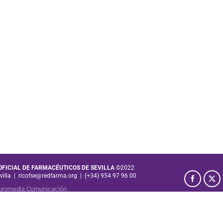
 OFICIAL DE FARMACÉUTICOS DE SEVILLA
©2022
villa
|
ricofse@redfarma.org
|
(+34) 954 97 96 00
uromedia Comunicación