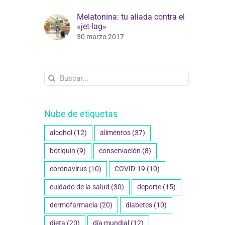
Melatonina: tu aliada contra el
«jet-lag»
30 marzo 2017
Buscar:
Nube de etiquetas
alcohol
(12)
alimentos
(37)
botiquín
(9)
conservación
(8)
coronavirus
(10)
COVID-19
(10)
cuidado de la salud
(30)
deporte
(15)
dermofarmacia
(20)
diabetes
(10)
dieta
(20)
día mundial
(12)