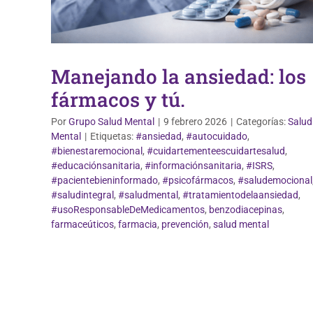
Manejando la ansiedad: los
fármacos y tú.
Por
Grupo Salud Mental
|
9 febrero 2026
|
Categorías:
Salud
Mental
|
Etiquetas:
#ansiedad
,
#autocuidado
,
#bienestaremocional
,
#cuidartementeescuidartesalud
,
#educaciónsanitaria
,
#informaciónsanitaria
,
#ISRS
,
#pacientebieninformado
,
#psicofármacos
,
#saludemocional
#saludintegral
,
#saludmental
,
#tratamientodelaansiedad
,
#usoResponsableDeMedicamentos
,
benzodiacepinas
,
farmaceúticos
,
farmacia
,
prevención
,
salud mental