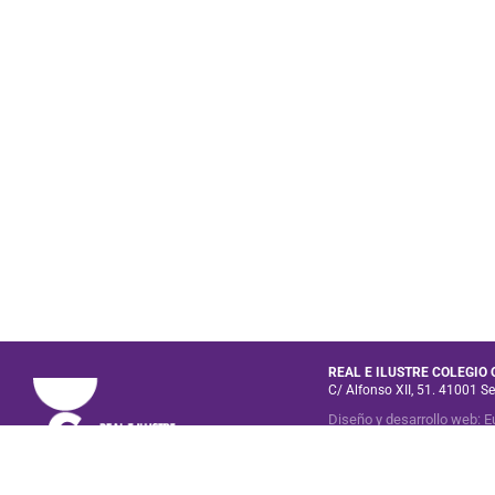
REAL E ILUSTRE COLEGIO
C/ Alfonso XII, 51. 41001 Se
Diseño y desarrollo web
:
E