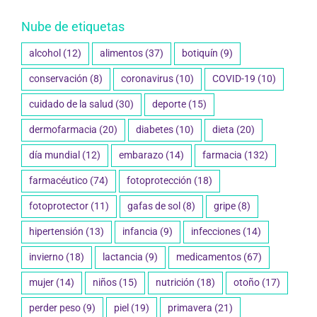
Nube de etiquetas
alcohol
(12)
alimentos
(37)
botiquín
(9)
conservación
(8)
coronavirus
(10)
COVID-19
(10)
cuidado de la salud
(30)
deporte
(15)
dermofarmacia
(20)
diabetes
(10)
dieta
(20)
día mundial
(12)
embarazo
(14)
farmacia
(132)
farmacéutico
(74)
fotoprotección
(18)
fotoprotector
(11)
gafas de sol
(8)
gripe
(8)
hipertensión
(13)
infancia
(9)
infecciones
(14)
invierno
(18)
lactancia
(9)
medicamentos
(67)
mujer
(14)
niños
(15)
nutrición
(18)
otoño
(17)
perder peso
(9)
piel
(19)
primavera
(21)