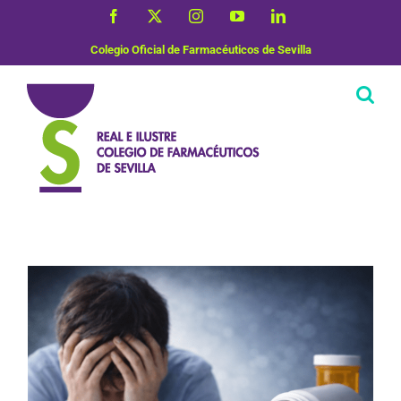
Saltar
Facebook
X
Instagram
YouTube
LinkedIn
al
contenido
Colegio Oficial de Farmacéuticos de Sevilla
Salud Mental