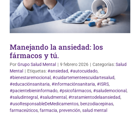
Manejando la ansiedad: los
fármacos y tú.
Por
Grupo Salud Mental
|
9 febrero 2026
|
Categorías:
Salud
Mental
|
Etiquetas:
#ansiedad
,
#autocuidado
,
#bienestaremocional
,
#cuidartementeescuidartesalud
,
#educaciónsanitaria
,
#informaciónsanitaria
,
#ISRS
,
#pacientebieninformado
,
#psicofármacos
,
#saludemocional
,
#saludintegral
,
#saludmental
,
#tratamientodelaansiedad
,
#usoResponsableDeMedicamentos
,
benzodiacepinas
,
farmaceúticos
,
farmacia
,
prevención
,
salud mental