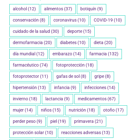
alcohol
(12)
alimentos
(37)
botiquín
(9)
conservación
(8)
coronavirus
(10)
COVID-19
(10)
cuidado de la salud
(30)
deporte
(15)
dermofarmacia
(20)
diabetes
(10)
dieta
(20)
día mundial
(12)
embarazo
(14)
farmacia
(132)
farmacéutico
(74)
fotoprotección
(18)
fotoprotector
(11)
gafas de sol
(8)
gripe
(8)
hipertensión
(13)
infancia
(9)
infecciones
(14)
invierno
(18)
lactancia
(9)
medicamentos
(67)
mujer
(14)
niños
(15)
nutrición
(18)
otoño
(17)
perder peso
(9)
piel
(19)
primavera
(21)
protección solar
(10)
reacciones adversas
(13)