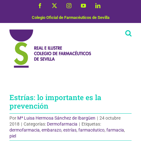
Saltar
Facebook
X
Instagram
YouTube
LinkedIn
al
contenido
Colegio Oficial de Farmacéuticos de Sevilla
Estrías: lo importante es la
prevención
Por
Mª Luisa Hermosa Sánchez de Ibargüen
|
24 octubre
2018
|
Categorías:
Dermofarmacia
|
Etiquetas:
dermofarmacia
,
embarazo
,
estrías
,
farmacéutico
,
farmacia
,
piel