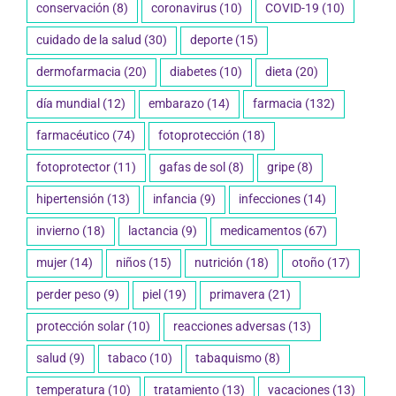
cuidado de la salud
(30)
deporte
(15)
dermofarmacia
(20)
diabetes
(10)
dieta
(20)
día mundial
(12)
embarazo
(14)
farmacia
(132)
farmacéutico
(74)
fotoprotección
(18)
fotoprotector
(11)
gafas de sol
(8)
gripe
(8)
hipertensión
(13)
infancia
(9)
infecciones
(14)
invierno
(18)
lactancia
(9)
medicamentos
(67)
mujer
(14)
niños
(15)
nutrición
(18)
otoño
(17)
perder peso
(9)
piel
(19)
primavera
(21)
protección solar
(10)
reacciones adversas
(13)
salud
(9)
tabaco
(10)
tabaquismo
(8)
temperatura
(10)
tratamiento
(13)
vacaciones
(13)