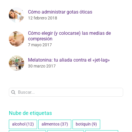
Cómo administrar gotas óticas
12 febrero 2018
Cómo elegir (y colocarse) las medias de
compresión
7 mayo 2017
Melatonina: tu aliada contra el «jet-lag»
30 marzo 2017
Buscar:
Nube de etiquetas
alcohol
(12)
alimentos
(37)
botiquín
(9)
conservación
(8)
coronavirus
(10)
COVID-19
(10)