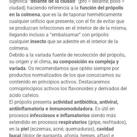
significa
“delante de la ciudad”
(pro = delante; polis =
ciudad) haciendo referencia a la
función del própolis
en la colmena
, que es la de taponar herméticamente
cualquier orificio que presente, con el fin de evitar que
se produzcan infecciones en el interior de de la misma,
llegando incluso a “embalsamar” con própolis
cualquier
insecto
que se adentre en el interior de la
colmena.
Debido a la variada fuente de recolección del própolis,
su origen y el clima,
su composición es compleja y
variada
. Os recomendamos que optéis siempre por
productos normalizados de los que conozcamos su
contenido en principios activos. Destacaremos
comoprincipios activos los flavonoides y derivados del
ácido cafeico.
El própolis presenta
actividad antibiótica, antiviral,
antiinflamatoria e inmunomoduladora
. Es útil en
procesos
infecciosos e inflamatorios
siendo más
extendido en procesos
respiratorios
(gripe, resfriados),
en la
piel
(eczemas, acné, quemaduras),
cavidad
bucal
(dolor de garganta, afonía, herpes, aftas) e