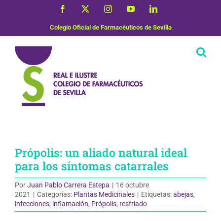
Saltar
Facebook
X
Instagram
YouTube
LinkedIn
al
contenido
Colegio Oficial de Farmacéuticos de Sevilla
Própolis: un aliado natural ideal
para los síntomas catarrales
Por
Juan Pablo Carrera Estepa
|
16 octubre
2021
|
Categorías:
Plantas Medicinales
|
Etiquetas:
abejas
,
infecciones
,
inflamación
,
Própolis
,
resfriado