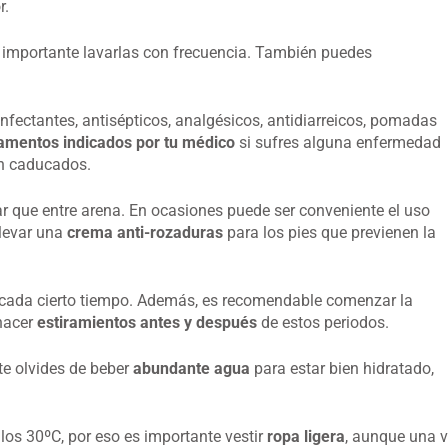
r.
s importante lavarlas con frecuencia. También puedes
sinfectantes, antisépticos, analgésicos, antidiarreicos, pomadas
mentos indicados por tu médico
si sufres alguna enfermedad
én caducados.
ar que entre arena. En ocasiones puede ser conveniente el uso
levar una
crema anti-rozaduras
para los pies que previenen la
cada cierto tiempo. Además, es recomendable comenzar la
hacer
estiramientos antes y después
de estos periodos.
te olvides de beber
abundante agua
para estar bien hidratado,
os 30ºC, por eso es importante vestir
ropa ligera
, aunque una 