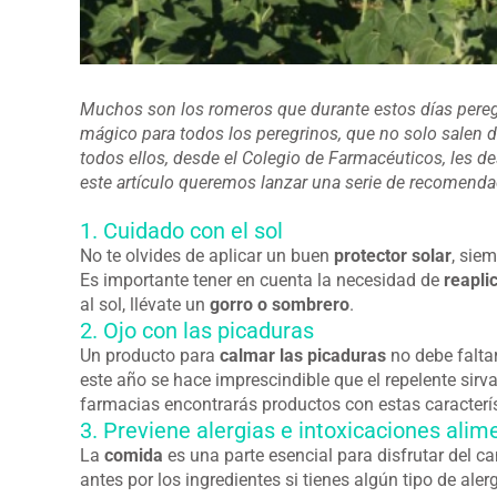
Muchos son los romeros que durante estos días pereg
mágico para todos los peregrinos, que no solo salen de
todos ellos, desde el Colegio de Farmacéuticos, les 
este artículo queremos lanzar una serie de recomenda
1. Cuidado con el sol
No te olvides de aplicar un buen
protector solar
, sie
Es importante tener en cuenta la necesidad de
reapli
al sol, llévate un
gorro o sombrero
.
2. Ojo con las picaduras
Un producto para
calmar las picaduras
no debe faltar
este año se hace imprescindible que el repelente sirv
farmacias encontrarás productos con estas caracterís
3. Previene alergias e intoxicaciones alim
La
comida
es una parte esencial para disfrutar del c
antes por los ingredientes si tienes algún tipo de ale