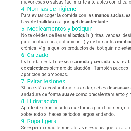
mayonesas o salsas fácilmente alterables con el calo
4. Normas de higiene
Para evitar coger la comida con las
manos sucias
, e
llevarte
toallitas
o algún
gel desinfectante
.
5. Medicamentos y botiquín
No te olvides de llenar el
botiquín
(tiritas, vendas, de
para contusiones, antiácidos…) y de tomar los
medica
crónica. Vigila que los productos del botiquín no est
6. Calzado
Es fundamental que sea
cómodo y cerrado
para evit
de
calcetines
siempre de algodón. También puedes l
aparición de ampollas.
7. Evitar lesiones
Si no estás acostumbrado a andar, debes
descansar
andadura de forma
suave
como precalentamiento y 
8. Hidratación
Aparte de otros líquidos que tomes por el camino, no 
sobre todo si haces periodos largos andando.
9. Ropa ligera
Se esperan unas temperaturas elevadas, que rozarán l