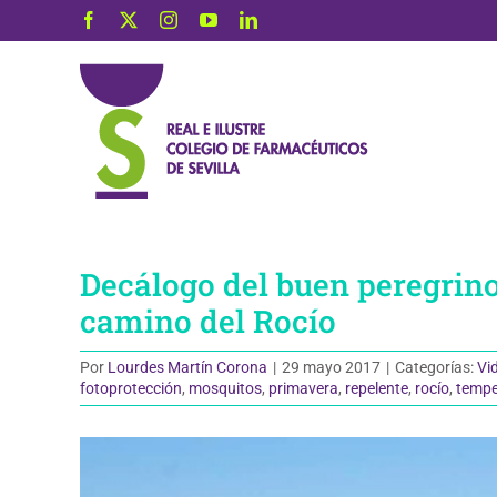
Saltar
Facebook
X
Instagram
YouTube
LinkedIn
al
contenido
Decálogo del buen peregrino:
camino del Rocío
Por
Lourdes Martín Corona
|
29 mayo 2017
|
Categorías:
Vi
fotoprotección
,
mosquitos
,
primavera
,
repelente
,
rocío
,
tempe
Ver
imagen
más