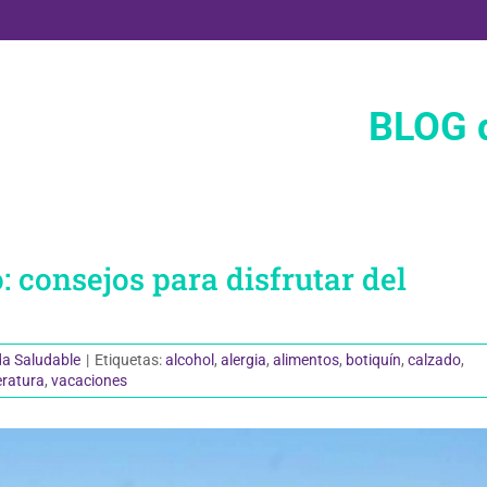
BLOG d
 consejos para disfrutar del
da Saludable
|
Etiquetas:
alcohol
,
alergia
,
alimentos
,
botiquín
,
calzado
,
ratura
,
vacaciones