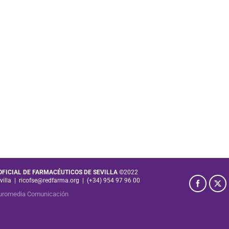
 OFICIAL DE FARMACÉUTICOS DE SEVILLA
©2022
villa
|
ricofse@redfarma.org
|
(+34) 954 97 96 00
uromedia Comunicación