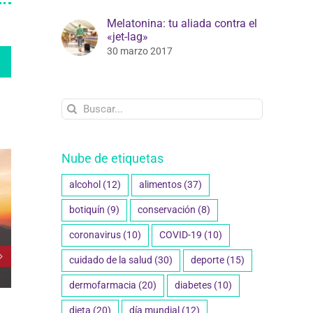
Melatonina: tu aliada contra el
«jet-lag»
30 marzo 2017
edIn
WhatsApp
Buscar:
Nube de etiquetas
alcohol
(12)
alimentos
(37)
botiquín
(9)
conservación
(8)
coronavirus
(10)
COVID-19
(10)
cuidado de la salud
(30)
deporte
(15)
dermofarmacia
(20)
diabetes
(10)
dieta
(20)
día mundial
(12)