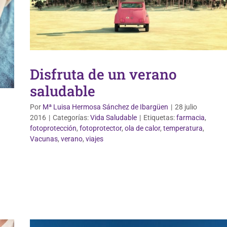
Disfruta de un verano
saludable
Por
Mª Luisa Hermosa Sánchez de Ibargüen
|
28 julio
2016
|
Categorías:
Vida Saludable
|
Etiquetas:
farmacia
,
fotoprotección
,
fotoprotector
,
ola de calor
,
temperatura
,
Vacunas
,
verano
,
viajes
Dermofarmacia