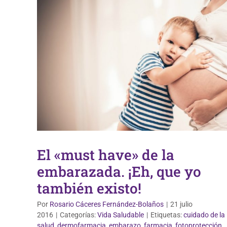
El «must have» de la
embarazada. ¡Eh, que yo
también existo!
Por
Rosario Cáceres Fernández-Bolaños
|
21 julio
2016
|
Categorías:
Vida Saludable
|
Etiquetas:
cuidado de la
salud
,
dermofarmacia
,
embarazo
,
farmacia
,
fotoprotección
,