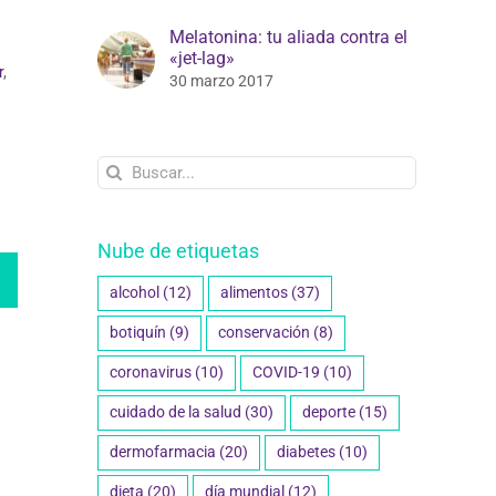
Melatonina: tu aliada contra el
«jet-lag»
r
,
30 marzo 2017
Buscar:
Nube de etiquetas
alcohol
(12)
alimentos
(37)
botiquín
(9)
conservación
(8)
coronavirus
(10)
COVID-19
(10)
cuidado de la salud
(30)
deporte
(15)
dermofarmacia
(20)
diabetes
(10)
dieta
(20)
día mundial
(12)