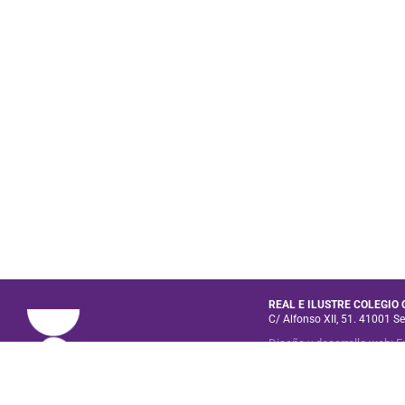
REAL E ILUSTRE COLEGIO
C/ Alfonso XII, 51. 41001 Se
Diseño y desarrollo web
:
E