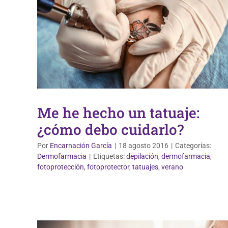
Me he hecho un tatuaje:
¿cómo debo cuidarlo?
Por
Encarnación García
|
18 agosto 2016
|
Categorías:
Dermofarmacia
|
Etiquetas:
depilación
,
dermofarmacia
,
Vida Saludable
fotoprotección
,
fotoprotector
,
tatuajes
,
verano