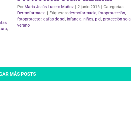
Por
María Jesús Lucero Muñoz
|
2 junio 2016
|
Categorías:
Dermofarmacia
|
Etiquetas:
dermofarmacia
,
fotoprotección
,
fotoprotector
,
gafas de sol
,
infancia
,
niños
,
piel
,
protección sola
afas
verano
tura
,
GAR MÁS POSTS