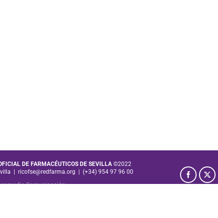
 OFICIAL DE FARMACÉUTICOS DE SEVILLA
©2022
villa
|
ricofse@redfarma.org
|
(+34) 954 97 96 00
uromedia Comunicación