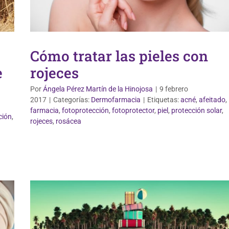
Cómo tratar las pieles con
e
rojeces
Por
Ángela Pérez Martín de la Hinojosa
|
9 febrero
2017
|
Categorías:
Dermofarmacia
|
Etiquetas:
acné
,
afeitado
,
farmacia
,
fotoprotección
,
fotoprotector
,
piel
,
protección solar
,
ción
,
rojeces
,
rosácea
Vida Saludable