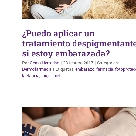
¿Puedo aplicar un
tratamiento despigmentant
si estoy embarazada?
Por
Gema Herrerías
|
23 febrero 2017
|
Categorías:
Dermofarmacia
|
Etiquetas:
embarazo
,
farmacia
,
fotoprotec
Dermofarmacia
lactancia
,
mujer
,
piel