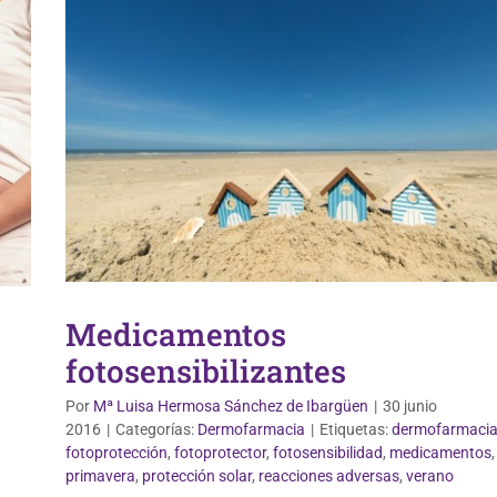
Medicamentos
fotosensibilizantes
Por
Mª Luisa Hermosa Sánchez de Ibargüen
|
30 junio
2016
|
Categorías:
Dermofarmacia
|
Etiquetas:
dermofarmaci
fotoprotección
,
fotoprotector
,
fotosensibilidad
,
medicamentos
,
primavera
,
protección solar
,
reacciones adversas
,
verano