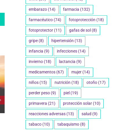
embarazo
(14)
farmacia
(132)
edIn
WhatsApp
farmacéutico
(74)
fotoprotección
(18)
fotoprotector
(11)
gafas de sol
(8)
gripe
(8)
hipertensión
(13)
infancia
(9)
infecciones
(14)
invierno
(18)
lactancia
(9)
medicamentos
(67)
mujer
(14)
niños
(15)
nutrición
(18)
otoño
(17)
perder peso
(9)
piel
(19)
primavera
(21)
protección solar
(10)
reacciones adversas
(13)
salud
(9)
tabaco
(10)
tabaquismo
(8)