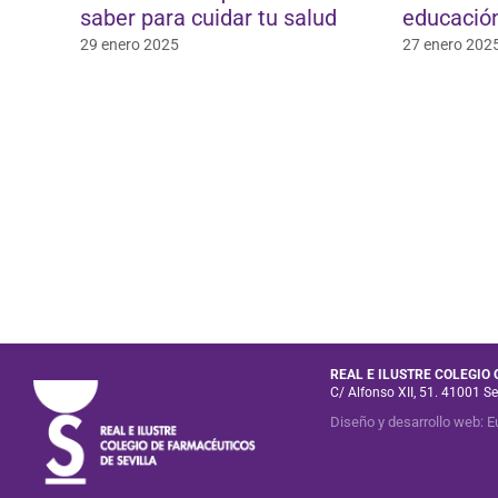
saber para cuidar tu salud
educación
29 enero 2025
27 enero 202
REAL E ILUSTRE COLEGIO
C/ Alfonso XII, 51. 41001 Se
Diseño y desarrollo web
:
E