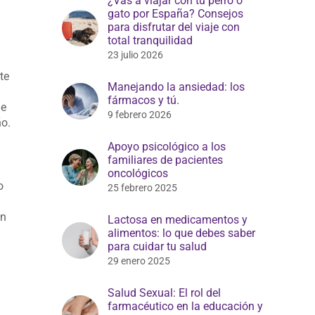
¿Vas a viajar con tu perro o
gato por España? Consejos
para disfrutar del viaje con
total tranquilidad
23 julio 2026
te
Manejando la ansiedad: los
fármacos y tú.
de
9 febrero 2026
ño.
Apoyo psicológico a los
familiares de pacientes
oncológicos
o
25 febrero 2025
en
Lactosa en medicamentos y
alimentos: lo que debes saber
para cuidar tu salud
29 enero 2025
Salud Sexual: El rol del
a
farmacéutico en la educación y