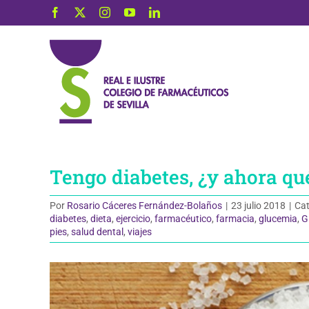
Saltar
Facebook
X
Instagram
YouTube
LinkedIn
al
contenido
Tengo diabetes, ¿y ahora qu
Por
Rosario Cáceres Fernández-Bolaños
|
23 julio 2018
|
Cat
diabetes
,
dieta
,
ejercicio
,
farmacéutico
,
farmacia
,
glucemia
,
G
pies
,
salud dental
,
viajes
Ver
imagen
más