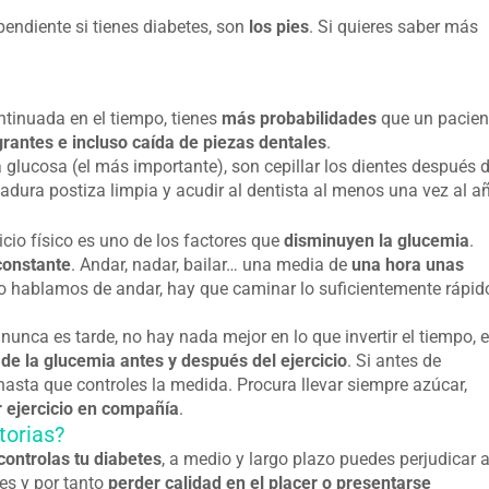
pendiente si tienes diabetes, son
los pies
. Si quieres saber más
ntinuada en el tiempo, tienes
más probabilidades
que un pacien
grantes e incluso caída de piezas dentales
.
glucosa (el más importante), son cepillar los dientes después 
tadura postiza limpia y acudir al dentista al menos una vez al a
icio físico es uno de los factores que
disminuyen la glucemia
.
constante
. Andar, nadar, bailar… una media de
una hora unas
ndo hablamos de andar, hay que caminar lo suficientemente rápid
unca es tarde, no hay nada mejor en lo que invertir el tiempo, 
de la glucemia antes y después del ejercicio
. Si antes de
asta que controles la medida. Procura llevar siempre azúcar,
r ejercicio en compañía
.
torias?
 controlas tu diabetes
, a medio y largo plazo puedes perjudicar 
es y por tanto
perder calidad en el placer o presentarse