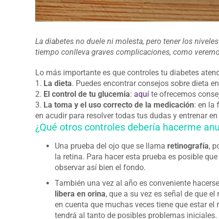
La diabetes no duele ni molesta, pero tener los nivel
tiempo conlleva graves complicaciones, como veremo
Lo más importante es que controles tu diabetes atend
1.
La dieta
. Puedes encontrar consejos sobre dieta e
2.
El control de tu glucemia
:
aquí
te ofrecemos consej
3.
La toma y el uso correcto de la medicación
: en la
en acudir para resolver todas tus dudas y entrenar en
¿Qué otros controles debería hacerme an
Una prueba del ojo que se llama
retinografía
, 
la retina. Para hacer esta prueba es posible que
observar así bien el fondo.
También una vez al año es conveniente hacers
libera en orina
, que a su vez es señal de que el
en cuenta que muchas veces tiene que estar el
tendrá al tanto de posibles problemas iniciales.