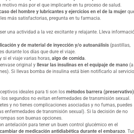
n motivo más por el que implicarte en tu proceso de salud.
aso del hombre y lubricantes y ejercicios en el de la mujer
qu
les más satisfactorias, pregunta en tu farmacia.
 ser una actividad a la vez excitante y relajante. Lleva informaci
icación y de material de inyección y/o autoanálisis
(pastillas,
es durante los días que dure el viaje.
y si el viaje varias horas,
algo de comida
.
 envase original y
llevar las insulinas en el equipaje de mano
(a
s). Si llevas bomba de insulina está bien notificarlo al servici
eptivos ideales para ti son los
métodos barrera (preservativo)
e los segundos no evitan enfermedades de transmisión sexual.
abetes y no tienes complicaciones asociadas y no fumas, puedes
s enfermedades de transmisión sexual). Si la decisión de no
e trompas son buenas opciones.
n antelación para tener un buen control glucémico en el
 cambiar de medicación antidiabética durante el embarazo
. Tu