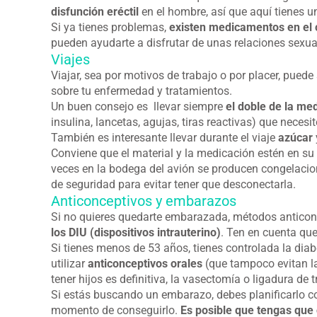
disfunción eréctil
en el hombre, así que aquí tienes u
Si ya tienes problemas,
existen medicamentos en el c
pueden ayudarte a disfrutar de unas relaciones sexua
Viajes
Viajar, sea por motivos de trabajo o por placer, puede
sobre tu enfermedad y tratamientos.
Un buen consejo es llevar siempre
el doble de la med
insulina, lancetas, agujas, tiras reactivas) que necesit
También es interesante llevar durante el viaje
azúcar
Conviene que el material y la medicación estén en su
veces en la bodega del avión se producen congelacione
de seguridad para evitar tener que desconectarla.
Anticonceptivos y embarazos
Si no quieres quedarte embarazada, métodos anticonc
los DIU (dispositivos intrauterino)
. Ten en cuenta qu
Si tienes menos de 53 años, tienes controlada la di
utilizar
anticonceptivos orales
(que tampoco evitan la
tener hijos es definitiva, la vasectomía o ligadura d
Si estás buscando un embarazo, debes planificarlo co
momento de conseguirlo.
Es posible que tengas que