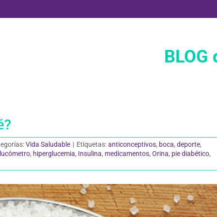
BLOG d
é?
egorías:
Vida Saludable
|
Etiquetas:
anticonceptivos
,
boca
,
deporte
,
lucómetro
,
hiperglucemia
,
Insulina
,
medicamentos
,
Orina
,
pie diabético
,