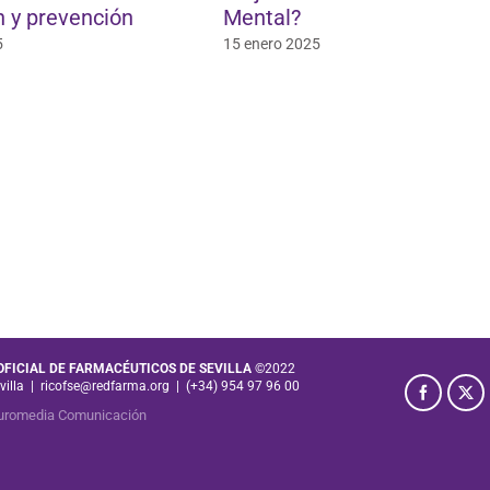
 y prevención
Mental?
5
15 enero 2025
 OFICIAL DE FARMACÉUTICOS DE SEVILLA
©2022
villa
|
ricofse@redfarma.org
|
(+34) 954 97 96 00
uromedia Comunicación