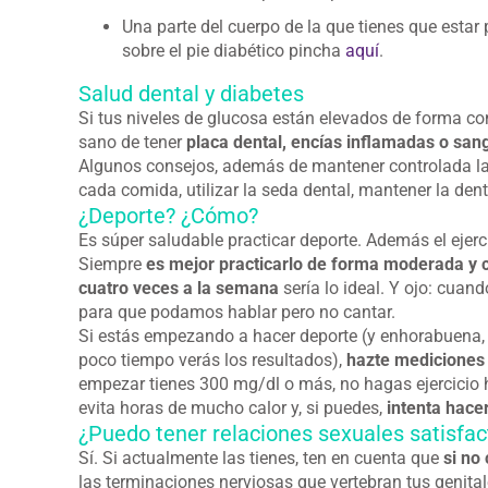
Una parte del cuerpo de la que tienes que estar 
sobre el pie diabético pincha
aquí
.
Salud dental y diabetes
Si tus niveles de glucosa están elevados de forma co
sano de tener
placa dental, encías inflamadas o san
Algunos consejos, además de mantener controlada la 
cada comida, utilizar la seda dental, mantener la den
¿Deporte? ¿Cómo?
Es súper saludable practicar deporte. Además el ejerc
Siempre
es mejor practicarlo de forma moderada y 
cuatro veces a la semana
sería lo ideal. Y ojo: cua
para que podamos hablar pero no cantar.
Si estás empezando a hacer deporte (y enhorabuena, n
poco tiempo verás los resultados),
hazte mediciones 
empezar tienes 300 mg/dl o más, no hagas ejercicio h
evita horas de mucho calor y, si puedes,
intenta hace
¿Puedo tener relaciones sexuales satisfac
Sí. Si actualmente las tienes, ten en cuenta que
si no
las terminaciones nerviosas que vertebran tus genital