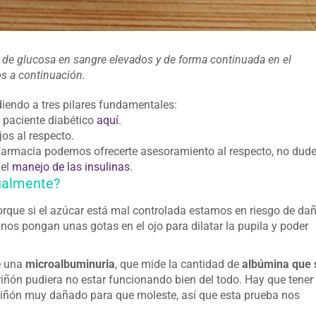
es de glucosa en sangre elevados y de forma continuada en el
s a continuación.
iendo a tres pilares fundamentales:
n paciente diabético
aquí
.
os al respecto.
 farmacia podemos ofrecerte asesoramiento al respecto, no dud
 el
manejo de las insulinas
.
ualmente?
porque si el azúcar está mal controlada estamos en riesgo de da
 nos pongan unas gotas en el ojo para dilatar la pupila y poder
e una
microalbuminuria
, que mide la cantidad de
albúmina que 
 riñón pudiera no estar funcionando bien del todo. Hay que tener
 riñón muy dañado para que moleste, así que esta prueba nos