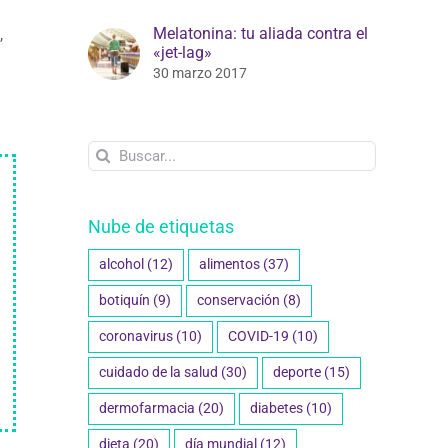
Melatonina: tu aliada contra el
,
«jet-lag»
30 marzo 2017
Buscar:
Nube de etiquetas
alcohol
(12)
alimentos
(37)
botiquín
(9)
conservación
(8)
coronavirus
(10)
COVID-19
(10)
cuidado de la salud
(30)
deporte
(15)
dermofarmacia
(20)
diabetes
(10)
dieta
(20)
día mundial
(12)