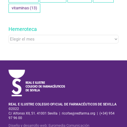
vitaminas
(13)
Hemeroteca
Hemeroteca
REAL E ILUSTRE COLEGIO OFICIAL DE FARMACÉUTICOS DE SEVILLA
©2022
C/ Alfonso XII, 51. 41001 Sevilla
|
ricofse@redfarma.org
|
(+34) 954
97 96 00
Diseño y desarrollo web
:
Euromedia Comunicación