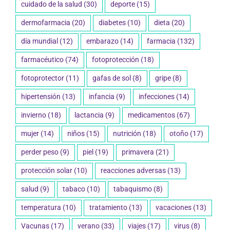
cuidado de la salud
(30)
deporte
(15)
dermofarmacia
(20)
diabetes
(10)
dieta
(20)
día mundial
(12)
embarazo
(14)
farmacia
(132)
farmacéutico
(74)
fotoprotección
(18)
fotoprotector
(11)
gafas de sol
(8)
gripe
(8)
hipertensión
(13)
infancia
(9)
infecciones
(14)
invierno
(18)
lactancia
(9)
medicamentos
(67)
mujer
(14)
niños
(15)
nutrición
(18)
otoño
(17)
perder peso
(9)
piel
(19)
primavera
(21)
protección solar
(10)
reacciones adversas
(13)
salud
(9)
tabaco
(10)
tabaquismo
(8)
temperatura
(10)
tratamiento
(13)
vacaciones
(13)
Vacunas
(17)
verano
(33)
viajes
(17)
virus
(8)