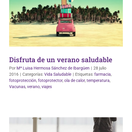
Disfruta de un verano saludable
Por
Mª Luisa Hermosa Sánchez de Ibargüen
|
28 julio
2016
|
Categorías:
Vida Saludable
|
Etiquetas:
farmacia
,
fotoprotección
,
fotoprotector
,
ola de calor
,
temperatura
,
Uso correcto de medicamentos
Vacunas
,
verano
,
viajes