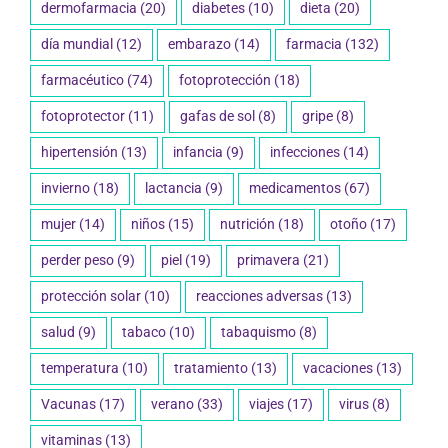
dermofarmacia
(20)
diabetes
(10)
dieta
(20)
día mundial
(12)
embarazo
(14)
farmacia
(132)
farmacéutico
(74)
fotoprotección
(18)
fotoprotector
(11)
gafas de sol
(8)
gripe
(8)
hipertensión
(13)
infancia
(9)
infecciones
(14)
invierno
(18)
lactancia
(9)
medicamentos
(67)
mujer
(14)
niños
(15)
nutrición
(18)
otoño
(17)
perder peso
(9)
piel
(19)
primavera
(21)
protección solar
(10)
reacciones adversas
(13)
salud
(9)
tabaco
(10)
tabaquismo
(8)
temperatura
(10)
tratamiento
(13)
vacaciones
(13)
Vacunas
(17)
verano
(33)
viajes
(17)
virus
(8)
vitaminas
(13)