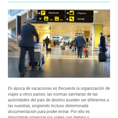
Ver
imagen
más
grande
En época de vacaciones es frecuente la organización de
viajes a otros países; las normas sanitarias de las
autoridades del país de destino pueden ser diferentes a
las nuestras, exigiendo incluso determinada
documentación para poder entrar. Por ello es
importante organizar los viajes con tiempo y