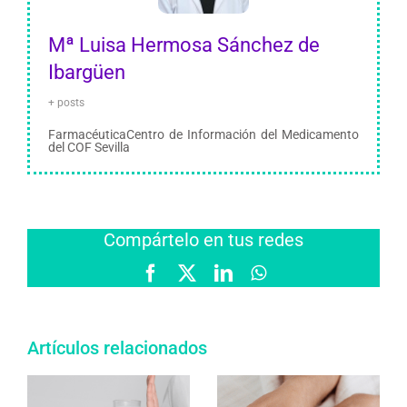
Mª Luisa Hermosa Sánchez de
Ibargüen
+ posts
FarmacéuticaCentro de Información del Medicamento
del COF Sevilla
Compártelo en tus redes
Facebook
X
LinkedIn
WhatsApp
Artículos relacionados