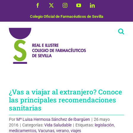
Saltar
Facebook
X
Instagram
YouTube
LinkedIn
al
contenido
Colegio Oficial de Farmacéuticos de Sevilla
¿Vas a viajar al extranjero? Conoce
las principales recomendaciones
sanitarias
Por
Mª Luisa Hermosa Sánchez de Ibargüen
|
26 mayo
2016
|
Categorías:
Vida Saludable
|
Etiquetas:
legislación
,
medicamentos
,
Vacunas
,
verano
,
viajes