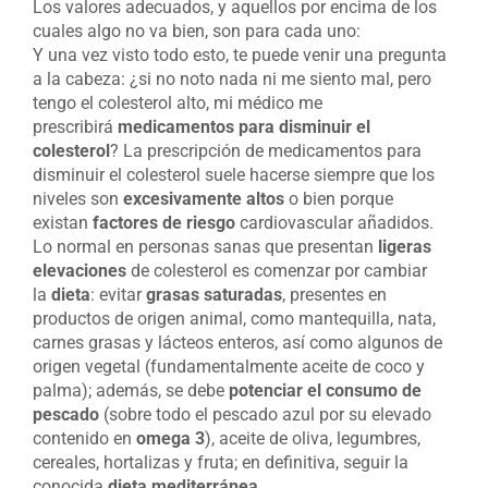
Los valores adecuados, y aquellos por encima de los
cuales algo no va bien, son para cada uno:
Y una vez visto todo esto, te puede venir una pregunta
a la cabeza: ¿si no noto nada ni me siento mal, pero
tengo el colesterol alto, mi médico me
prescribirá
medicamentos para disminuir el
colesterol
? La prescripción de medicamentos para
disminuir el colesterol suele hacerse siempre que los
niveles son
excesivamente altos
o bien porque
existan
factores de riesgo
cardiovascular añadidos.
Lo normal en personas sanas que presentan
ligeras
elevaciones
de colesterol es comenzar por cambiar
la
dieta
: evitar
grasas saturadas
, presentes en
productos de origen animal, como mantequilla, nata,
carnes grasas y lácteos enteros, así como algunos de
origen vegetal (fundamentalmente aceite de coco y
palma); además, se debe
potenciar el consumo de
pescado
(sobre todo el pescado azul por su elevado
contenido en
omega 3
), aceite de oliva, legumbres,
cereales, hortalizas y fruta; en definitiva, seguir la
conocida
dieta mediterránea
.