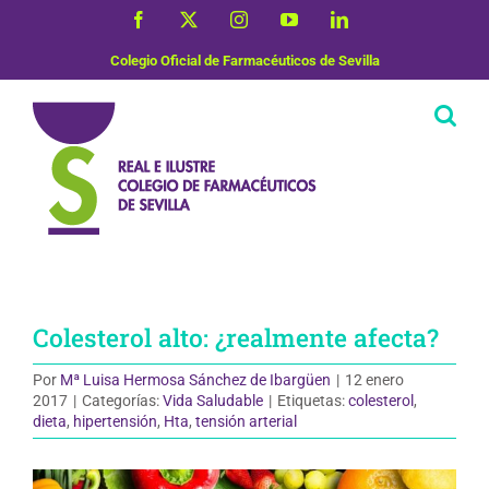
Saltar
Facebook
X
Instagram
YouTube
LinkedIn
al
contenido
Colegio Oficial de Farmacéuticos de Sevilla
Colesterol alto: ¿realmente afecta?
Por
Mª Luisa Hermosa Sánchez de Ibargüen
|
12 enero
2017
|
Categorías:
Vida Saludable
|
Etiquetas:
colesterol
,
dieta
,
hipertensión
,
Hta
,
tensión arterial
Ver