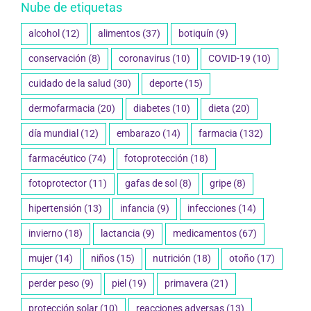
Nube de etiquetas
alcohol
(12)
alimentos
(37)
botiquín
(9)
conservación
(8)
coronavirus
(10)
COVID-19
(10)
cuidado de la salud
(30)
deporte
(15)
dermofarmacia
(20)
diabetes
(10)
dieta
(20)
día mundial
(12)
embarazo
(14)
farmacia
(132)
farmacéutico
(74)
fotoprotección
(18)
fotoprotector
(11)
gafas de sol
(8)
gripe
(8)
hipertensión
(13)
infancia
(9)
infecciones
(14)
invierno
(18)
lactancia
(9)
medicamentos
(67)
mujer
(14)
niños
(15)
nutrición
(18)
otoño
(17)
perder peso
(9)
piel
(19)
primavera
(21)
protección solar
(10)
reacciones adversas
(13)