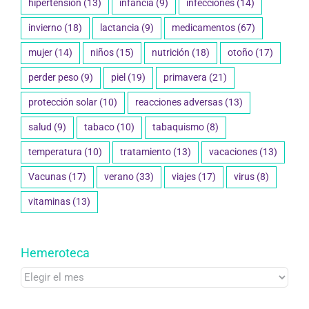
hipertensión
(13)
infancia
(9)
infecciones
(14)
invierno
(18)
lactancia
(9)
medicamentos
(67)
mujer
(14)
niños
(15)
nutrición
(18)
otoño
(17)
perder peso
(9)
piel
(19)
primavera
(21)
protección solar
(10)
reacciones adversas
(13)
salud
(9)
tabaco
(10)
tabaquismo
(8)
temperatura
(10)
tratamiento
(13)
vacaciones
(13)
Vacunas
(17)
verano
(33)
viajes
(17)
virus
(8)
vitaminas
(13)
Hemeroteca
Hemeroteca