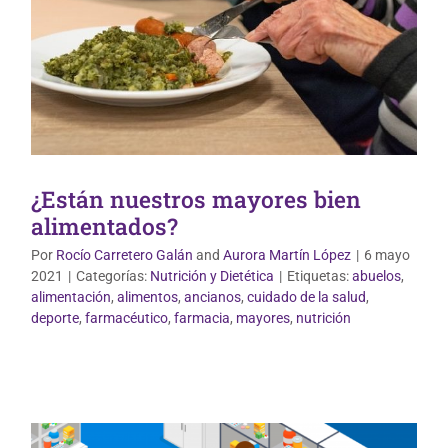
¿Están nuestros mayores bien
alimentados?
Por
Rocío Carretero Galán
and
Aurora Martín López
|
6 mayo
2021
|
Categorías:
Nutrición y Dietética
|
Etiquetas:
abuelos
,
alimentación
,
alimentos
,
ancianos
,
cuidado de la salud
,
Vida Saludable
deporte
,
farmacéutico
,
farmacia
,
mayores
,
nutrición