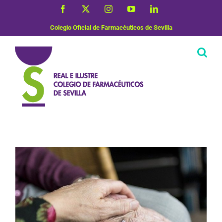
Saltar
Facebook
X
Instagram
YouTube
LinkedIn
al
contenido
Colegio Oficial de Farmacéuticos de Sevilla
Vida Saludable