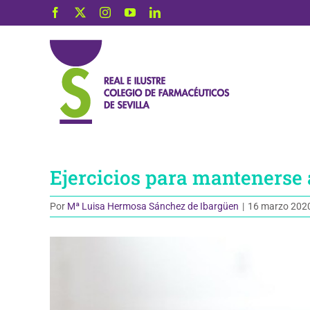
Saltar
Facebook
X
Instagram
YouTube
LinkedIn
al
contenido
Ejercicios para mantenerse 
Por
Mª Luisa Hermosa Sánchez de Ibargüen
|
16 marzo 202
Ver
imagen
más
grande