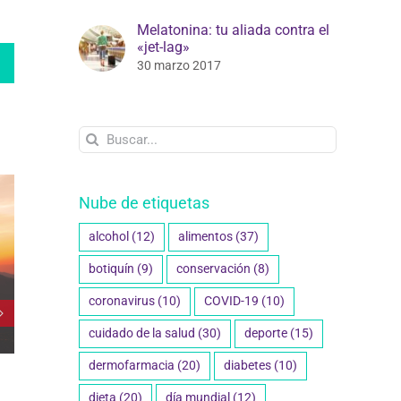
Melatonina: tu aliada contra el
«jet-lag»
edIn
WhatsApp
30 marzo 2017
Buscar:
Nube de etiquetas
alcohol
(12)
alimentos
(37)
botiquín
(9)
conservación
(8)
coronavirus
(10)
COVID-19
(10)
cuidado de la salud
(30)
deporte
(15)
dermofarmacia
(20)
diabetes
(10)
dieta
(20)
día mundial
(12)