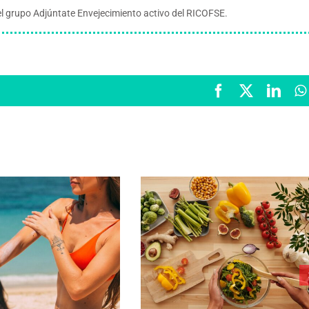
 grupo Adjúntate Envejecimiento activo del RICOFSE.
Facebook
X
Link