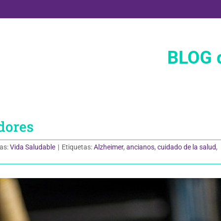
BLOG d
dores
as:
Vida Saludable
|
Etiquetas:
Alzheimer
,
ancianos
,
cuidado de la salud
,