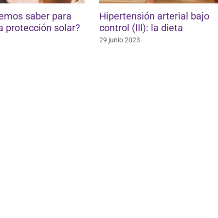
er para
Hipertensión arterial bajo
Lac
ón solar?
control (III): la dieta
ali
sabe
29 junio 2023
29 en