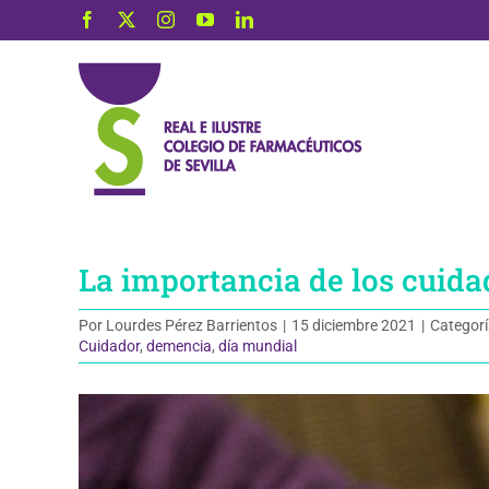
Saltar
Facebook
X
Instagram
YouTube
LinkedIn
al
contenido
La importancia de los cuida
Por
Lourdes Pérez Barrientos
|
15 diciembre 2021
|
Categorí
Cuidador
,
demencia
,
día mundial
Ver
imagen
más
grande