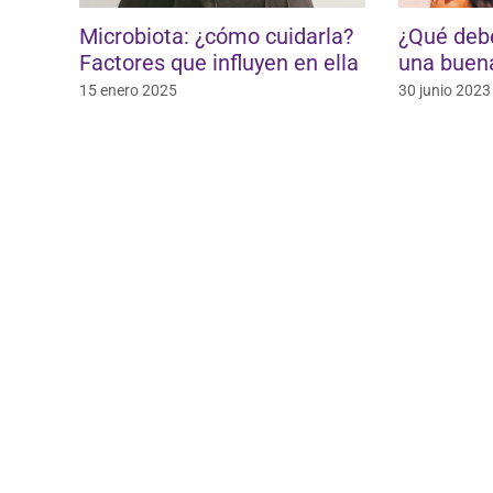
icrobiota: ¿cómo cuidarla?
¿Qué debemos sab
actores que influyen en ella
una buena protecci
5 enero 2025
30 junio 2023