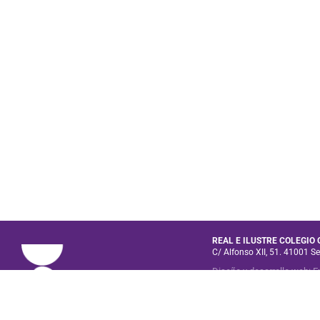
REAL E ILUSTRE COLEGIO
C/ Alfonso XII, 51. 41001 Se
Diseño y desarrollo web
:
E