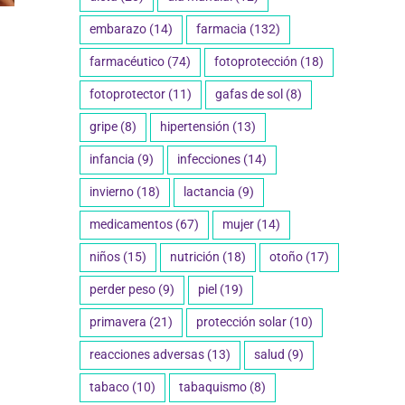
tosa en medicamentos y
Salud Sexual: El rol de
embarazo
(14)
farmacia
(132)
mentos: lo que debes
farmacéutico en la
farmacéutico
(74)
fotoprotección
(18)
r para cuidar tu salud
educación y prevenci
fotoprotector
(11)
gafas de sol
(8)
ero 2025
27 enero 2025
gripe
(8)
hipertensión
(13)
infancia
(9)
infecciones
(14)
invierno
(18)
lactancia
(9)
medicamentos
(67)
mujer
(14)
niños
(15)
nutrición
(18)
otoño
(17)
perder peso
(9)
piel
(19)
primavera
(21)
protección solar
(10)
reacciones adversas
(13)
salud
(9)
tabaco
(10)
tabaquismo
(8)