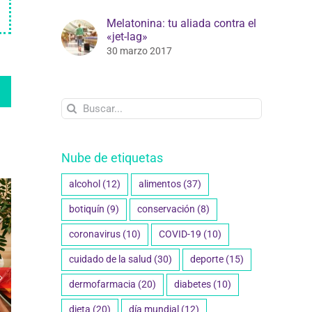
Melatonina: tu aliada contra el
«jet-lag»
30 marzo 2017
edIn
WhatsApp
Buscar:
Nube de etiquetas
alcohol
(12)
alimentos
(37)
botiquín
(9)
conservación
(8)
coronavirus
(10)
COVID-19
(10)
cuidado de la salud
(30)
deporte
(15)
dermofarmacia
(20)
diabetes
(10)
dieta
(20)
día mundial
(12)