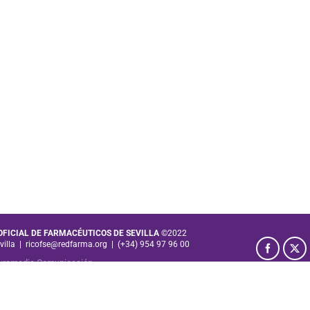
 OFICIAL DE FARMACÉUTICOS DE SEVILLA
©2022
villa
|
ricofse@redfarma.org
|
(+34) 954 97 96 00
uromedia Comunicación