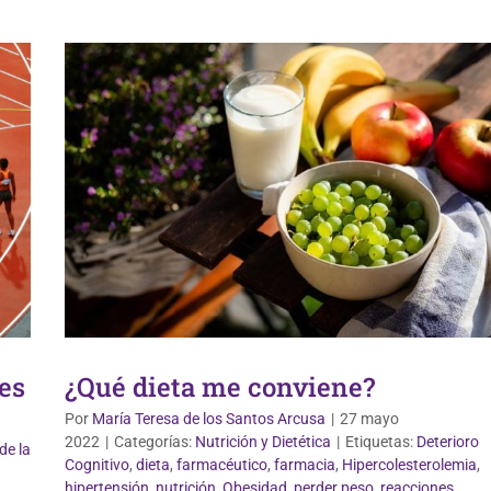
es
¿Qué dieta me conviene?
Por
María Teresa de los Santos Arcusa
|
27 mayo
2022
|
Categorías:
Nutrición y Dietética
|
Etiquetas:
Deterioro
de la
Cognitivo
,
dieta
,
farmacéutico
,
farmacia
,
Hipercolesterolemia
,
hipertensión
,
nutrición
,
Obesidad
,
perder peso
,
reacciones