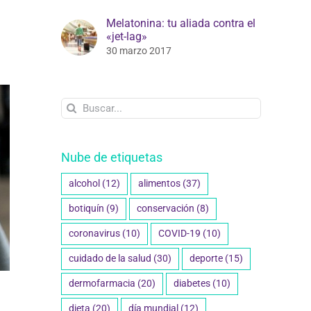
Melatonina: tu aliada contra el
«jet-lag»
30 marzo 2017
Buscar:
Nube de etiquetas
alcohol
(12)
alimentos
(37)
botiquín
(9)
conservación
(8)
coronavirus
(10)
COVID-19
(10)
cuidado de la salud
(30)
deporte
(15)
dermofarmacia
(20)
diabetes
(10)
dieta
(20)
día mundial
(12)