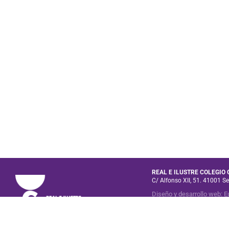
REAL E ILUSTRE COLEGIO
C/ Alfonso XII, 51. 41001 Se
Diseño y desarrollo web
:
E