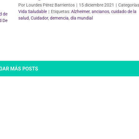
Por
Lourdes Pérez Barrientos
|
15 diciembre 2021
|
Categorías
Vida Saludable
|
Etiquetas:
Alzheimer
,
ancianos
,
cuidado de la
d de
salud
,
Cuidador
,
demencia
,
día mundial
d De
GAR MÁS POSTS