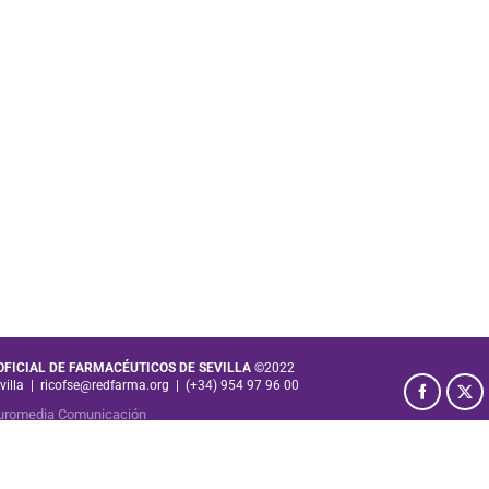
 OFICIAL DE FARMACÉUTICOS DE SEVILLA
©2022
villa
|
ricofse@redfarma.org
|
(+34) 954 97 96 00
uromedia Comunicación