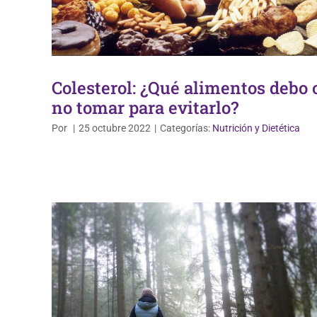
Colesterol: ¿Qué alimentos debo 
no tomar para evitarlo?
Salud de la mujer
Sin categoría
Por
|
25 octubre 2022
|
Categorías:
Nutrición y Dietética