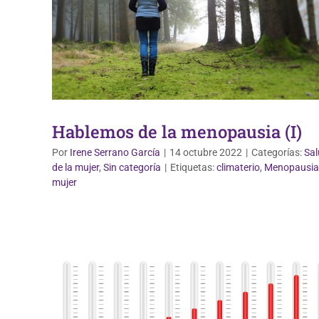
Hablemos de la menopausia (I)
Por
Irene Serrano García
|
14 octubre 2022
|
Categorías:
Sal
de la mujer
,
Sin categoría
|
Etiquetas:
climaterio
,
Menopausia
mujer
Vida Saludable