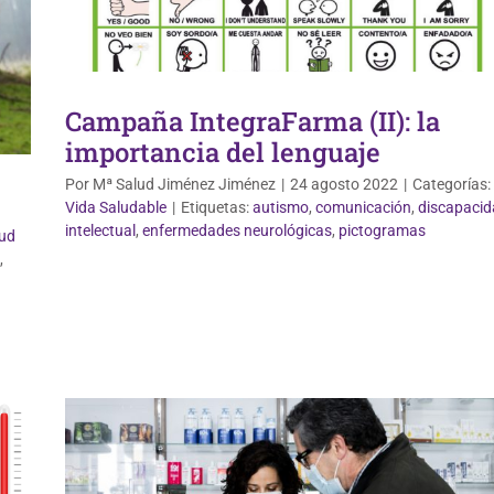
Campaña IntegraFarma (II): la
importancia del lenguaje
Por
Mª Salud Jiménez Jiménez
|
24 agosto 2022
|
Categorías:
Vida Saludable
|
Etiquetas:
autismo
,
comunicación
,
discapaci
intelectual
,
enfermedades neurológicas
,
pictogramas
ud
,
Vida Saludable