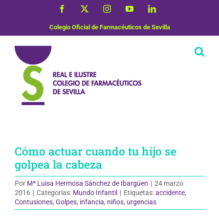
Saltar
Facebook
X
Instagram
YouTube
LinkedIn
al
contenido
Colegio Oficial de Farmacéuticos de Sevilla
Cómo actuar cuando tu hijo se
golpea la cabeza
Por
Mª Luisa Hermosa Sánchez de Ibargüen
|
24 marzo
2016
|
Categorías:
Mundo Infantil
|
Etiquetas:
accidente
,
Contusiones
,
Golpes
,
infancia
,
niños
,
urgencias