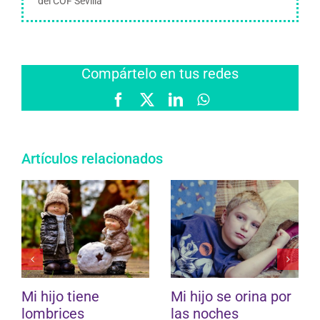
del COF Sevilla
Compártelo en tus redes
Facebook
X
LinkedIn
WhatsApp
Artículos relacionados
Mi hijo tiene
Mi hijo se orina por
La
lombrices
las noches
11 