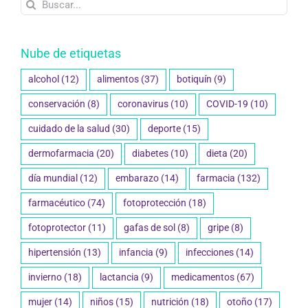
Buscar:
Nube de etiquetas
alcohol
(12)
alimentos
(37)
botiquín
(9)
conservación
(8)
coronavirus
(10)
COVID-19
(10)
cuidado de la salud
(30)
deporte
(15)
dermofarmacia
(20)
diabetes
(10)
dieta
(20)
día mundial
(12)
embarazo
(14)
farmacia
(132)
farmacéutico
(74)
fotoprotección
(18)
fotoprotector
(11)
gafas de sol
(8)
gripe
(8)
hipertensión
(13)
infancia
(9)
infecciones
(14)
invierno
(18)
lactancia
(9)
medicamentos
(67)
mujer
(14)
niños
(15)
nutrición
(18)
otoño
(17)