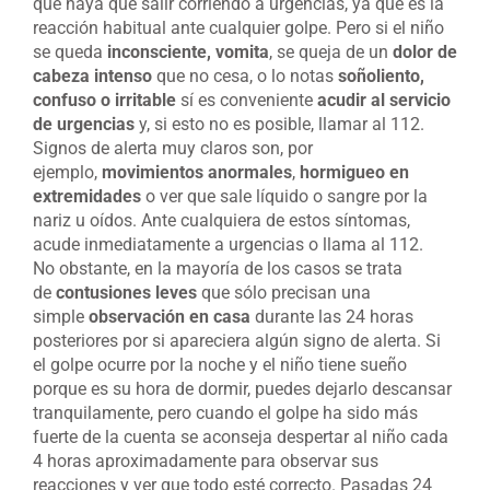
que haya que salir corriendo a urgencias, ya que es la
reacción habitual ante cualquier golpe. Pero si el niño
se queda
inconsciente, vomita
, se queja de un
dolor de
cabeza intenso
que no cesa, o lo notas
soñoliento,
confuso o irritable
sí es conveniente
acudir al servicio
de urgencias
y, si esto no es posible, llamar al 112.
Signos de alerta muy claros son, por
ejemplo,
movimientos anormales
,
hormigueo en
extremidades
o ver que sale líquido o sangre por la
nariz u oídos. Ante cualquiera de estos síntomas,
acude inmediatamente a urgencias o llama al 112.
No obstante, en la mayoría de los casos se trata
de
contusiones leves
que sólo precisan una
simple
observación en casa
durante las 24 horas
posteriores por si apareciera algún signo de alerta. Si
el golpe ocurre por la noche y el niño tiene sueño
porque es su hora de dormir, puedes dejarlo descansar
tranquilamente, pero cuando el golpe ha sido más
fuerte de la cuenta se aconseja despertar al niño cada
4 horas aproximadamente para observar sus
reacciones y ver que todo esté correcto. Pasadas 24