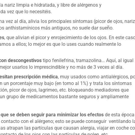
a nariz limpia e hidratada, y libre de alérgenos y
a vez que lo necesitéis.
 vez al día, alivia los principales síntomas (picor de ojos, nariz
los anthistamínicos más antiguos, no suele dar sueño.
es
, que alivian el picor y enrojecimiento de los ojos. En este cas
nos a ellos; lo mejor es que lo uses cuando realmente lo
con descongestivos
tipo fenilefrina, tramazolina… Aquí, al igual
ejor usarlos lo imprescindible y no más de 3 veces al día.
esitan prescripción médica
, muy usados como antialérgicos, po
en un porcentaje muy bajo (en torno al 1%) y trata los síntomas
tión, picor de ojos, lagrimeo, etc. bloqueando mediadores que
 de un grupo de medicamentos bastante seguros y ampliamente
ue se deben seguir para minimizar los efectos
de esta época
r contacto con el alérgeno; esto se puede conseguir ventilando l
as atrapan las partículas que causan alergia, viajar en coche c
contacto de los ojos con las partículas de polen, etc.