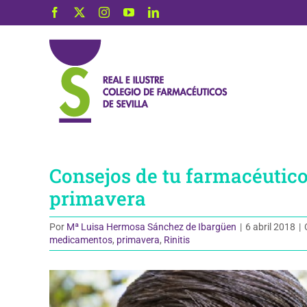
Saltar
Facebook
X
Instagram
YouTube
LinkedIn
al
contenido
Consejos de tu farmacéutico 
primavera
Por
Mª Luisa Hermosa Sánchez de Ibargüen
|
6 abril 2018
|
medicamentos
,
primavera
,
Rinitis
Ver
imagen
más