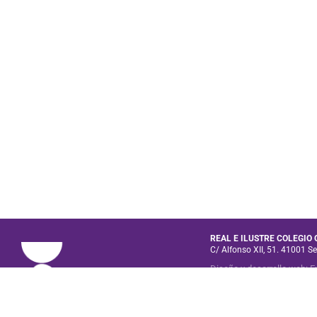
REAL E ILUSTRE COLEGIO
C/ Alfonso XII, 51. 41001 Se
Diseño y desarrollo web
:
E