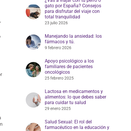
¿Vas a viajar con tu perro o
gato por España? Consejos
para disfrutar del viaje con
total tranquilidad
,
23 julio 2026
Manejando la ansiedad: los
o
fármacos y tú.
9 febrero 2026
Apoyo psicológico a los
familiares de pacientes
oncológicos
r
25 febrero 2025
Lactosa en medicamentos y
alimentos: lo que debes saber
para cuidar tu salud
29 enero 2025
a
Salud Sexual: El rol del
on
farmacéutico en la educación y