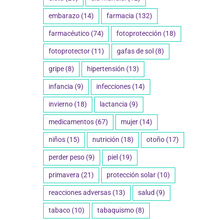
r tu salud
educación y prevención
M
27 enero 2025
15
embarazo
(14)
farmacia
(132)
farmacéutico
(74)
fotoprotección
(18)
fotoprotector
(11)
gafas de sol
(8)
gripe
(8)
hipertensión
(13)
infancia
(9)
infecciones
(14)
invierno
(18)
lactancia
(9)
medicamentos
(67)
mujer
(14)
niños
(15)
nutrición
(18)
otoño
(17)
perder peso
(9)
piel
(19)
primavera
(21)
protección solar
(10)
reacciones adversas
(13)
salud
(9)
tabaco
(10)
tabaquismo
(8)