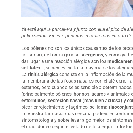
Ya está aquí la primavera y junto con ella el pico de a
polinización. En este post nos centraremos en uno de l
Los pólenes no son los únicos causantes de los proce
se llaman, de forma general,
alérgenos
, y como ya h
dar lugar a una reacción alérgica son los
medicamento
sol, látex
…, si bien es cierto la mayoría de las alerg
La
rinitis alérgica
consiste en la inflamación de la m
la membrana de las fosas nasales con el alérgeno; la 
externos, pero cuando se es sensible a determinados
(principalmente pólenes, hongos, ácaros y animales 
estornudos, secreción nasal (más bien acuosa) y co
picor, enrojecimiento y lagrimeo, se llama
rinoconjunti
En vuestra farmacia más cercana podréis encontrar 
sintomatología y sobrellevar algo mejor los síntomas
el más idóneo según el estado de tu alergia. Entre l