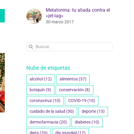
Melatonina: tu aliada contra el
edIn
WhatsApp
«jet-lag»
30 marzo 2017
Buscar:
Nube de etiquetas
alcohol
(12)
alimentos
(37)
botiquín
(9)
conservación
(8)
coronavirus
(10)
COVID-19
(10)
cuidado de la salud
(30)
deporte
(15)
icamentos y
Salud Sexual: El rol del
¿
dermofarmacia
(20)
diabetes
(10)
ue debes
farmacéutico en la
m
dieta
(20)
día mundial
(12)