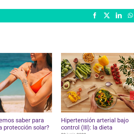
Facebook
X
Link
Hipertensión arterial bajo
Lactosa en med
control (III): la dieta
alimentos: lo q