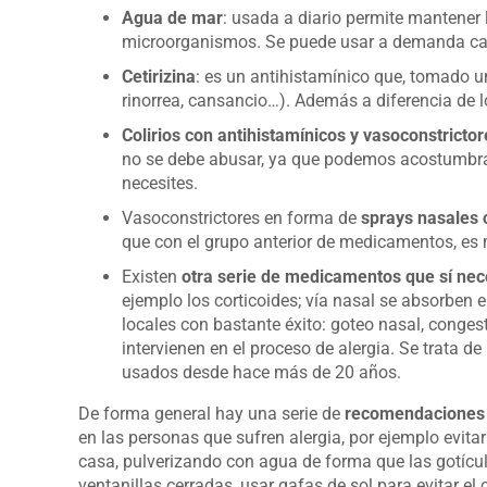
Agua de mar
: usada a diario permite mantener l
microorganismos. Se puede usar a demanda cad
Cetirizina
: es un antihistamínico que, tomado una
rinorrea, cansancio…). Además a diferencia de 
Colirios con antihistamínicos y vasoconstrictor
no se debe abusar, ya que podemos acostumbrar
necesites.
Vasoconstrictores en forma de
sprays nasales 
que con el grupo anterior de medicamentos, es m
Existen
otra serie de medicamentos que sí nec
ejemplo los corticoides; vía nasal se absorben 
locales con bastante éxito: goteo nasal, conges
intervienen en el proceso de alergia. Se trata
usados desde hace más de 20 años.
De forma general hay una serie de
recomendaciones q
en las personas que sufren alergia, por ejemplo evita
casa, pulverizando con agua de forma que las gotícul
ventanillas cerradas, usar gafas de sol para evitar el 