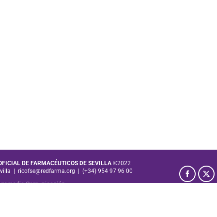
 OFICIAL DE FARMACÉUTICOS DE SEVILLA
©2022
villa
|
ricofse@redfarma.org
|
(+34) 954 97 96 00
uromedia Comunicación