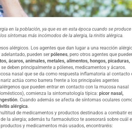
lergia en la población, ya que es en esta época cuando se produce 
os síntomas más incómodos de la alergia, la rinitis alérgica.
sos alérgicos. Los agentes que dan lugar a una reacción alérgi
e adelantado, pueden ser
pólenes
, pero otros agentes que puede
s, ácaros, animales, metales, alimentos, hongos, picaduras,
ias se deben principalmente a pólenes, medicamentos y ácaros.
ucosa nasal que se da como respuesta inflamatoria al contacto 
nariz actúa como barrera frente a los principales agentes
 alérgenos que pueden entrar en contacto con la mucosa nasal
domésticos), comienza la sintomatología típica:
picor nasal,
ngestión
. Cuando además se afecta de síntomas oculares com
vitis alérgica
.
multitud de medicamentos y productos destinados a combatir e
 de la alergia; además tu farmacéutico te asesorará sobre cuál 
os productos y medicamentos más usados, encontraréis: