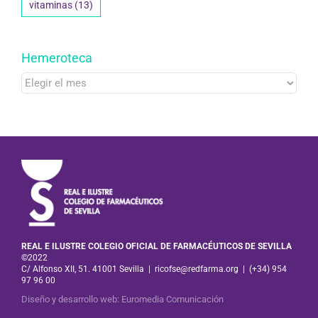
vitaminas
(13)
Hemeroteca
Hemeroteca
REAL E ILUSTRE COLEGIO OFICIAL DE FARMACÉUTICOS DE SEVILLA
©2022
C/ Alfonso XII, 51. 41001 Sevilla
|
ricofse@redfarma.org
|
(+34) 954
97 96 00
Diseño y desarrollo web
:
Euromedia Comunicación