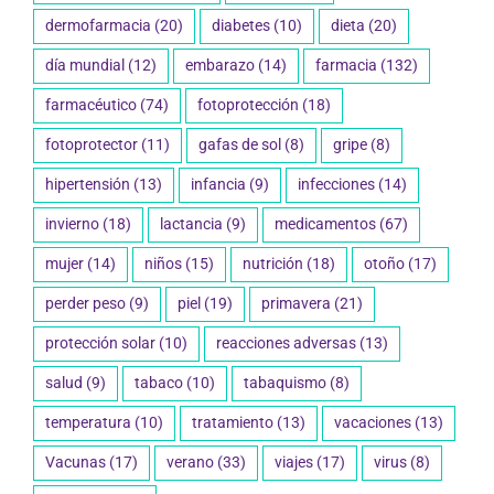
dermofarmacia
(20)
diabetes
(10)
dieta
(20)
día mundial
(12)
embarazo
(14)
farmacia
(132)
farmacéutico
(74)
fotoprotección
(18)
fotoprotector
(11)
gafas de sol
(8)
gripe
(8)
hipertensión
(13)
infancia
(9)
infecciones
(14)
invierno
(18)
lactancia
(9)
medicamentos
(67)
mujer
(14)
niños
(15)
nutrición
(18)
otoño
(17)
perder peso
(9)
piel
(19)
primavera
(21)
protección solar
(10)
reacciones adversas
(13)
salud
(9)
tabaco
(10)
tabaquismo
(8)
temperatura
(10)
tratamiento
(13)
vacaciones
(13)
Vacunas
(17)
verano
(33)
viajes
(17)
virus
(8)