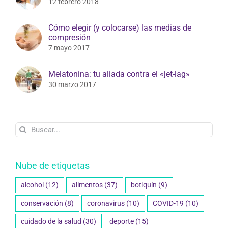
12 febrero 2018
Cómo elegir (y colocarse) las medias de
compresión
7 mayo 2017
Melatonina: tu aliada contra el «jet-lag»
30 marzo 2017
Buscar:
Nube de etiquetas
alcohol
(12)
alimentos
(37)
botiquín
(9)
conservación
(8)
coronavirus
(10)
COVID-19
(10)
cuidado de la salud
(30)
deporte
(15)