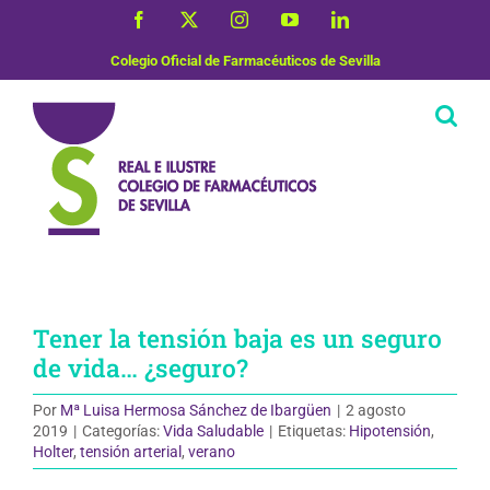
Saltar
Facebook
X
Instagram
YouTube
LinkedIn
al
contenido
Colegio Oficial de Farmacéuticos de Sevilla
Tener la tensión baja es un seguro
de vida… ¿seguro?
Por
Mª Luisa Hermosa Sánchez de Ibargüen
|
2 agosto
2019
|
Categorías:
Vida Saludable
|
Etiquetas:
Hipotensión
,
Holter
,
tensión arterial
,
verano