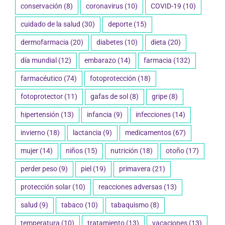
conservación
(8)
coronavirus
(10)
COVID-19
(10)
cuidado de la salud
(30)
deporte
(15)
dermofarmacia
(20)
diabetes
(10)
dieta
(20)
día mundial
(12)
embarazo
(14)
farmacia
(132)
farmacéutico
(74)
fotoprotección
(18)
fotoprotector
(11)
gafas de sol
(8)
gripe
(8)
hipertensión
(13)
infancia
(9)
infecciones
(14)
invierno
(18)
lactancia
(9)
medicamentos
(67)
mujer
(14)
niños
(15)
nutrición
(18)
otoño
(17)
perder peso
(9)
piel
(19)
primavera
(21)
protección solar
(10)
reacciones adversas
(13)
salud
(9)
tabaco
(10)
tabaquismo
(8)
temperatura
(10)
tratamiento
(13)
vacaciones
(13)